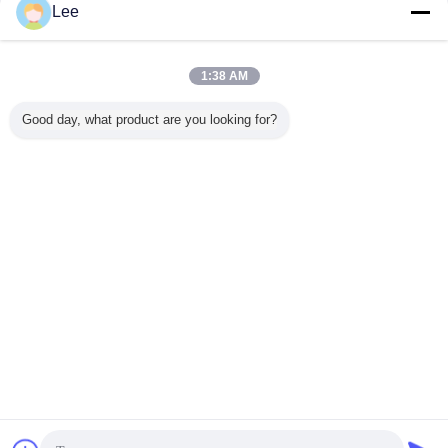
Contact
Lee
Mur modulaire Hung Gas Boiler For Heating
d'affichage numérique de 32KW et eau chaude
1:38 AM
Contact
Good day, what product are you looking for?
18 / 24
Changez la langue
Accueil
|
Au sujet de nous
|
Contactez-nous
|
Plan du site
|
politique de
confidentialité
Vue de bureau
Copyright © 2019 - 2025 Foshan Shunde Dongyuan Gas Appliances Industrial
Co., Ltd..
All rights reserved.