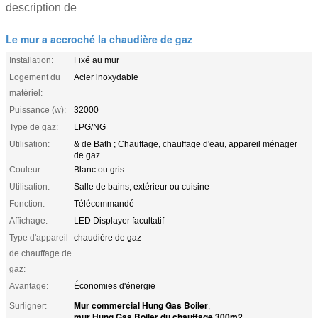
description de
Le mur a accroché la chaudière de gaz
Installation:
Fixé au mur
Logement du
Acier inoxydable
matériel:
Puissance (w):
32000
Type de gaz:
LPG/NG
Utilisation:
& de Bath ; Chauffage, chauffage d'eau, appareil ménager
de gaz
Couleur:
Blanc ou gris
Utilisation:
Salle de bains, extérieur ou cuisine
Fonction:
Télécommandé
Affichage:
LED Displayer facultatif
Type d'appareil
chaudière de gaz
de chauffage de
gaz:
Avantage:
Économies d'énergie
Mur commercial Hung Gas Boiler
Surligner:
,
mur Hung Gas Boiler du chauffage 300m2
,