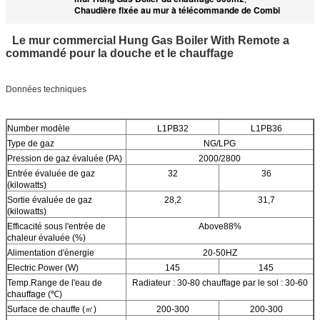
Chaudière fixée au mur à télécommande de Combi
Le mur commercial Hung Gas Boiler With Remote a
commandé pour la douche et le chauffage
Données techniques
Number modèle
L1PB32
L1PB36
Type de gaz
NG/LPG
Pression de gaz évaluée (PA)
2000/2800
Entrée évaluée de gaz
32
36
(kilowatts)
Sortie évaluée de gaz
28,2
31,7
(kilowatts)
Efficacité sous l'entrée de
Above88%
chaleur évaluée (%)
Alimentation d'énergie
20-50HZ
Electric Power (W)
145
145
Temp.Range de l'eau de
Radiateur : 30-80 chauffage par le sol : 30-60
chauffage (℃)
Surface de chauffe (㎡)
200-300
200-300