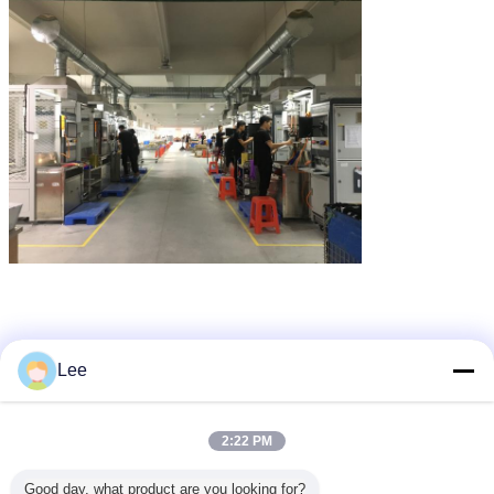
chaudière de condensation accrochée par mur
Étiquettes:
,
Lee
chauffe-eau fixés au mur
chaudière de gaz fixée au mur
,
2:22 PM
Good day, what product are you looking for?