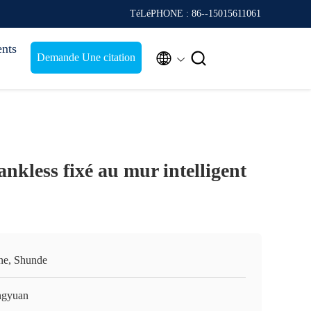
TéLéPHONE : 86--15015611061
nts


Demande Une citation
nkless fixé au mur intelligent
ne, Shunde
gyuan