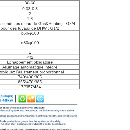
30-60
0.03-0.8
2
1,6
s conduites d'eau de Gas&Heating : G3/4
pour des tuyaux de DHW : G1/2
φ60/φ100
φ80/φ100
1
<42
Échappement obligatoire
Allumage automatique intégré
toxiquez l'ajustement proportionnel
740*400*305
865*470*385
17//357/434