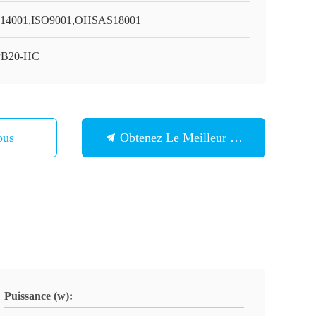
14001,ISO9001,OHSAS18001
PB20-HC
ous
Obtenez Le Meilleur Prix
Puissance (w):