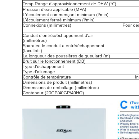
Temp.Range d'approvisionnement de DHW (℃)
Pression d'eau applicable (MPA)
L'écoulement commençant minimum (l/min)
L'écoulement fermé minimum (l/min)
Connexions (millimètres)
Pour de
Conduit d'entrée/échappement d'air
(millimètres)
Sparated le conduit a entré/échappement
(facultatif)
La longueur des poussières de gueulard (m)
Bruit sur le fonctionnement (DB)
Type d'échappement
Type d'allumage
Contrôle de température
In
Dimensions de produit (millimètres)
Dimensions de emballage (millimètres)
Conteneur (20GP/40GP/40HQ)