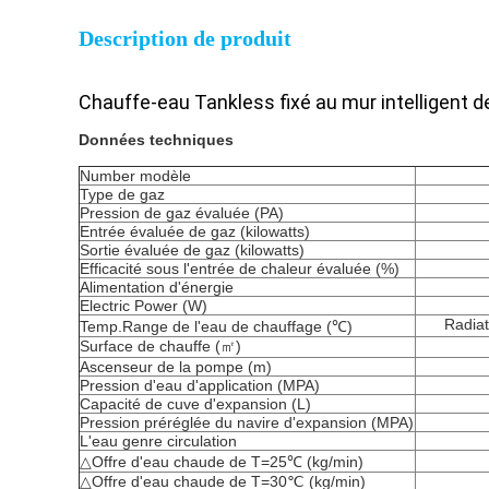
Description de produit
Chauffe-eau Tankless fixé au mur intelligent d
Données techniques
Number modèle
Type de gaz
Pression de gaz évaluée (PA)
Entrée évaluée de gaz (kilowatts)
Sortie évaluée de gaz (kilowatts)
Efficacité sous l'entrée de chaleur évaluée (%)
Alimentation d'énergie
Electric Power (W)
Radiat
Temp.Range de l'eau de chauffage (℃)
Surface de chauffe (㎡)
Ascenseur de la pompe (m)
Pression d'eau d'application (MPA)
Capacité de cuve d'expansion (L)
Pression préréglée du navire d'expansion (MPA)
L'eau genre circulation
△
Offre d'eau chaude de T=25℃ (kg/min)
△Offre d'eau chaude de T=30℃ (kg/min)