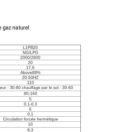
e gaz naturel
L1PB20
NG/LPG
2000/2800
20
17,6
Above88%
20-50HZ
110
eur : 30-80 chauffage par le sol : 30-60
80-160
5
0.1-0.3
6
0,1
Circulation forcée hermétique
10
8,3