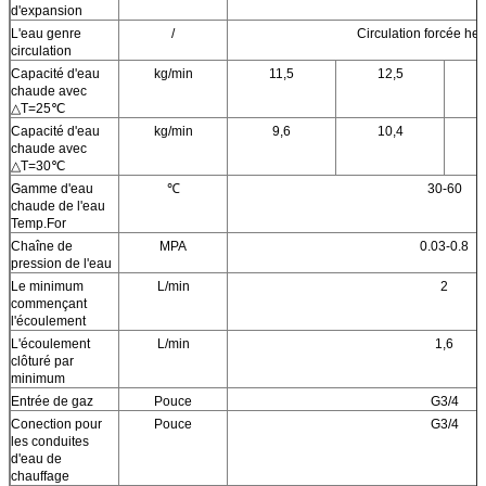
d'expansion
L'eau genre
/
Circulation forcée he
circulation
Capacité d'eau
kg/min
11,5
12,5
chaude avec
△T=25℃
Capacité d'eau
kg/min
9,6
10,4
chaude avec
△T=30℃
Gamme d'eau
℃
30-60
chaude de l'eau
Temp.For
Chaîne de
MPA
0.03-0.8
pression de l'eau
Le minimum
L/min
2
commençant
l'écoulement
L'écoulement
L/min
1,6
clôturé par
minimum
Entrée de gaz
Pouce
G3/4
Conection pour
Pouce
G3/4
les conduites
d'eau de
chauffage