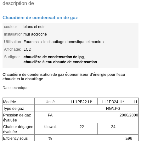
description de
Chaudière de condensation de gaz
couleur:
blanc et noir
Installation:
mur accroché
Utilisation:
Fournissez le chauffage domestique et montrez
Affichage:
LCD
chaudière de condensation de lpg
Surligner:
,
chaudière à eau chaude de condensation
Chaudière de condensation de gaz économiseur d'énergie pour l'eau
chaude et la chauffage
Date technique
Modèle
Unité
LL1PB22-H*
LL1PB24-H*
LL1
Type de gaz
NG/LPG
Pression de gaz
PA
2000/2800
évaluée
Chaleur dégagée
kilowatt
22
24
évaluée
Effciency sous
%
≥96