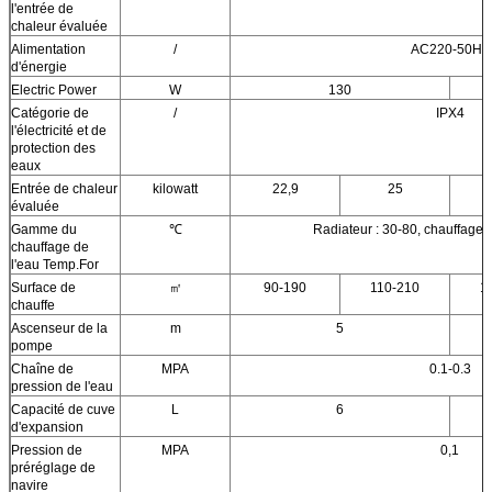
l'entrée de
chaleur évaluée
Alimentation
/
AC220-50Hz
d'énergie
Electric Power
W
130
Catégorie de
/
IPX4
l'électricité et de
protection des
eaux
Entrée de chaleur
kilowatt
22,9
25
évaluée
Gamme du
℃
Radiateur : 30-80, chauffage p
chauffage de
l'eau Temp.For
Surface de
㎡
90-190
110-210
1
chauffe
Ascenseur de la
m
5
pompe
Chaîne de
MPA
0.1-0.3
pression de l'eau
Capacité de cuve
L
6
d'expansion
Pression de
MPA
0,1
préréglage de
navire