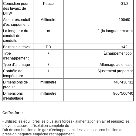
Conection pour
Pouce
G1/2
des tuyaux de
DHW
Air entré/conduit
Millimètre
100/60
d'échappement
La longueur du
m
1 (la longueur maximal
conduit de
conduite
Bruit sur le travail
DB
<42
Type
/
Échappement oblig
d'échappement
Type d'allumage
/
Allumage automatique
Contrôle de
/
Ajustement proportionn
température
Dimensions de
millimètre
740*430*320
produit
Dimensions
millimètre
860*500*400
d'emballage
Coffre-fort :
- Utilisez les équilibres les plus sûrs forcés - alimentation en air et épuisez les
moyens, assurent l'isolation complète du
l'air de combustion et le gaz d'échappement des salons, et combustion de
pression négative empêche l'échappement