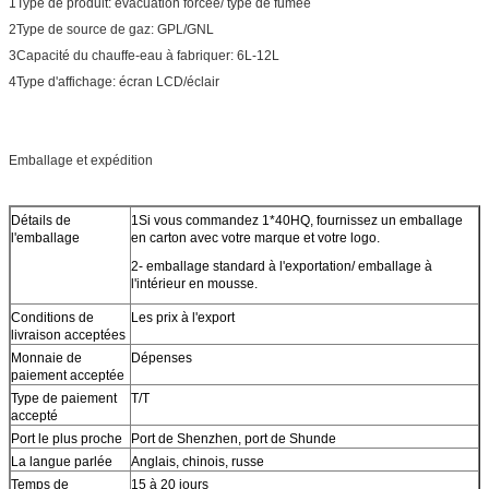
1Type de produit: évacuation forcée/ type de fumée
2Type de source de gaz: GPL/GNL
3Capacité du chauffe-eau à fabriquer: 6L-12L
4Type d'affichage: écran LCD/éclair
Emballage et expédition
Détails de
1Si vous commandez 1*40HQ, fournissez un emballage
l'emballage
en carton avec votre marque et votre logo.
2- emballage standard à l'exportation/ emballage à
l'intérieur en mousse.
Conditions de
Les prix à l'export
livraison acceptées
Monnaie de
Dépenses
paiement acceptée
Type de paiement
T/T
accepté
Port le plus proche
Port de Shenzhen, port de Shunde
La langue parlée
Anglais, chinois, russe
Temps de
15 à 20 jours