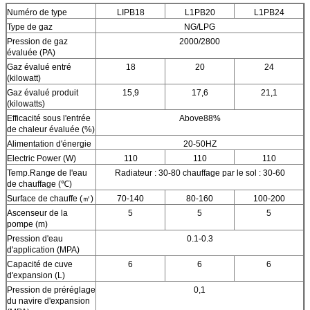
Numéro de type
LIPB18
L1PB20
L1PB24
Type de gaz
NG/LPG
Pression de gaz
2000/2800
évaluée (PA)
Gaz évalué entré
18
20
24
(kilowatt)
Gaz évalué produit
15,9
17,6
21,1
(kilowatts)
Efficacité sous l'entrée
Above88%
de chaleur évaluée (%)
Alimentation d'énergie
20-50HZ
Electric Power (W)
110
110
110
Temp.Range de l'eau
Radiateur : 30-80 chauffage par le sol : 30-60
de chauffage (℃)
Surface de chauffe (㎡)
70-140
80-160
100-200
Ascenseur de la
5
5
5
pompe (m)
Pression d'eau
0.1-0.3
d'application (MPA)
Capacité de cuve
6
6
6
d'expansion (L)
Pression de préréglage
0,1
du navire d'expansion