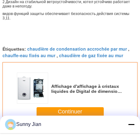
2.Дизайн на стабильной ветроустойчивости, котел устойчиво работает
даже в непогоду.
видов функций защиты обеспечивает безопасность действия системы
3,11.
chaudière de condensation accrochée par mur
Étiquettes:
,
chauffe-eau fixés au mur
chaudière de gaz fixée au mur
,
Affichage d'affichage à cristaux
liquides de Digital de dimension
accroché par mur économiseur
d'énergie de la chaudière de gaz
740*400*305mm
Continuer
Sunny Jian
Le mur a accroché la chaudière de gaz
Plus