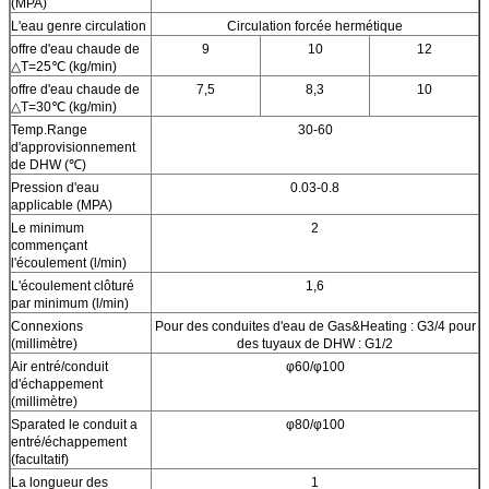
(MPA)
L'eau genre circulation
Circulation forcée hermétique
offre d'eau chaude de
9
10
12
△T=25℃ (kg/min)
offre d'eau chaude de
7,5
8,3
10
△T=30℃ (kg/min)
Temp.Range
30-60
d'approvisionnement
de DHW (℃)
Pression d'eau
0.03-0.8
applicable (MPA)
Le minimum
2
commençant
l'écoulement (l/min)
L'écoulement clôturé
1,6
par minimum (l/min)
Connexions
Pour des conduites d'eau de Gas&Heating : G3/4 pour
(millimètre)
des tuyaux de DHW : G1/2
Air entré/conduit
φ60/φ100
d'échappement
(millimètre)
Sparated le conduit a
φ80/φ100
entré/échappement
(facultatif)
La longueur des
1