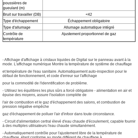
poussières de
gueulard (m)
Bruit sur travailler (DB)
<42
Type d'échappement
Échappement obligatoire
Type d'allumage
Allumage automatique intégré
Contrôle de
Ajustement proportionnel de gaz
température
- Affichage d'affichage à cristaux liquides de Digital sur le panneau avant à la
mode. L'affichage numérique Montre la température de système de chauffage
et température de l'eau sanitaire. Automatiquement auto-inspection pour le
défaut de fonctionnement, et code d'erreur sur l'affichage
pour la commodité de l'idenntification de problème.
- Utilisez les équilibres les plus sûrs a forcé obligatoire - alimentation en air et
épuise des moyens, assure l'isolation complète de
l'air de combustion et le gaz d'échappement des salons, et combustion de
pression négative empêche
gaz d'échappement de polluer l'air d'infoor dans toute circonstance.
- Circuit d'alimentation certral élevé d'eau chaude d'écoulement, capable fournir
à des multiples utilisateurs l'eau chaude simultanément.
- Automatiquement contrôle pour l'ajustement libre de la température de
chauffage, étant conforme au mode différent de chauffage à